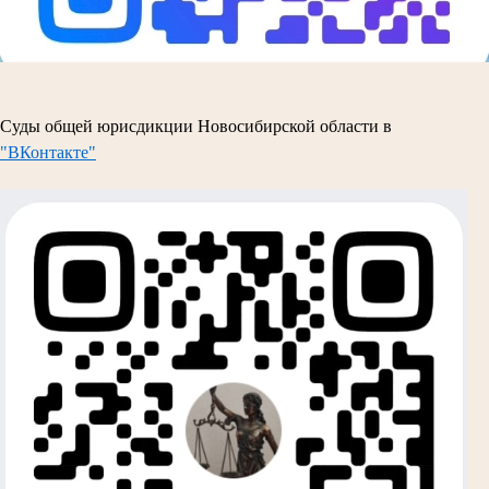
Суды общей юрисдикции Новосибирской области в
"ВКонтакте"