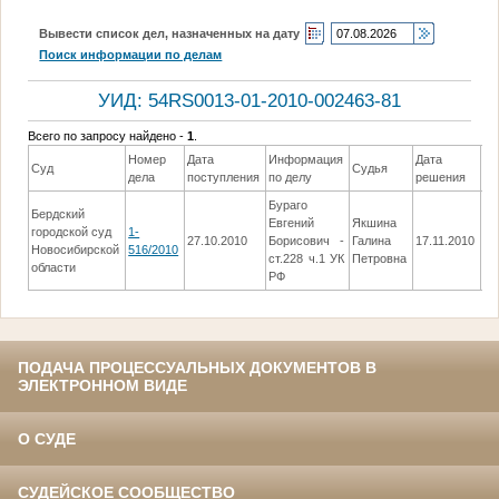
Вывести список дел, назначенных на дату
Поиск информации по делам
УИД: 54RS0013-01-2010-002463-81
Всего по запросу найдено -
1
.
Номер
Дата
Информация
Дата
Суд
Судья
Ре
дела
поступления
по делу
решения
Бураго
Бердский
Евгений
Якшина
городской суд
1-
Вы
27.10.2010
Борисович -
Галина
17.11.2010
Новосибирской
516/2010
П
ст.228 ч.1 УК
Петровна
области
РФ
ПОДАЧА ПРОЦЕССУАЛЬНЫХ ДОКУМЕНТОВ В
ЭЛЕКТРОННОМ ВИДЕ
О СУДЕ
СУДЕЙСКОЕ СООБЩЕСТВО