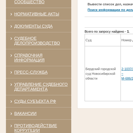
СООБЩЕСТВО
Вывести список дел, назна
Поиск информации по дел
НОРМАТИВНЫЕ АКТЫ
ДОКУМЕНТЫ СУДА
Всего по запросу найдено -
1
.
СУДЕБНОЕ
Суд
Номер 
ДЕЛОПРОИЗВОДСТВО
СПРАВОЧНАЯ
ИНФОРМАЦИЯ
Бердский городской
2-1037
ПРЕСС-СЛУЖБА
суд Новосибирской
~
области
М-686/
УПРАВЛЕНИЕ СУДЕБНОГО
ДЕПАРТАМЕНТА
СУДЫ СУБЪЕКТА РФ
ВАКАНСИИ
ПРОТИВОДЕЙСТВИЕ
КОРРУПЦИИ