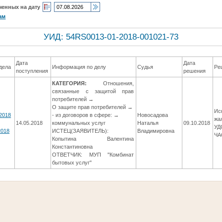
ченных на дату
ам
УИД: 54RS0013-01-2018-001021-73
Дата
Дата
дела
Информация по делу
Судья
Ре
поступления
решения
КАТЕГОРИЯ:
Отношения,
связанные с защитой прав
потребителей →
О защите прав потребителей →
Ис
/2018
- из договоров в сфере: →
Новосадова
жа
14.05.2018
коммунальных услуг
Наталья
09.10.2018
УД
2018
ИСТЕЦ(ЗАЯВИТЕЛЬ):
Владимировна
ЧА
Копытина Валентина
Константиновна
ОТВЕТЧИК: МУП "Комбинат
бытовых услуг"