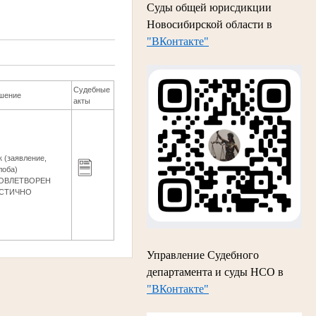
Суды общей юрисдикции
Новосибирской области в
"ВКонтакте"
Судебные
шение
акты
к (заявление,
лоба)
ОВЛЕТВОРЕН
СТИЧНО
Управление Судебного
департамента и суды НСО в
"ВКонтакте"