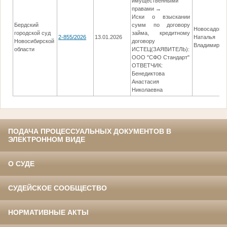
имущественными
правами →
Иски о взыскании
Бердский
сумм по договору
Новосадова
городской суд
займа, кредитному
2-855/2026
13.01.2026
Наталья
Новосибирской
договору
Владимиров
области
ИСТЕЦ(ЗАЯВИТЕЛЬ):
ООО "СФО Стандарт"
ОТВЕТЧИК:
Бенедиктова
Анастасия
Николаевна
ПОДАЧА ПРОЦЕССУАЛЬНЫХ ДОКУМЕНТОВ В
ЭЛЕКТРОННОМ ВИДЕ
О СУДЕ
СУДЕЙСКОЕ СООБЩЕСТВО
НОРМАТИВНЫЕ АКТЫ