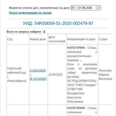
Вывести список дел, назначенных на дату
Поиск информации по делам
УИД: 54RS0009-01-2025-002479-97
Всего по запросу найдено -
2
.
Дата
Суд
Номер дела
Информация по делу
Судья
поступления
КАТЕГОРИЯ:
Споры,
связанные с
имущественными
правами →
Иски о взыскании
Советский
сумм по договору
2-2451/2025
Никитина
районный суд
займа, кредитному
~
14.08.2025
Марина
г.
договору
М-1471/2025
Васильевна
Новосибирска
ИСТЕЦ(ЗАЯВИТЕЛЬ):
ООО "СФО Стандарт"
ОТВЕТЧИК:
Бенедиктова
Анастасия
Николаевна
КАТЕГОРИЯ:
Споры,
связанные с