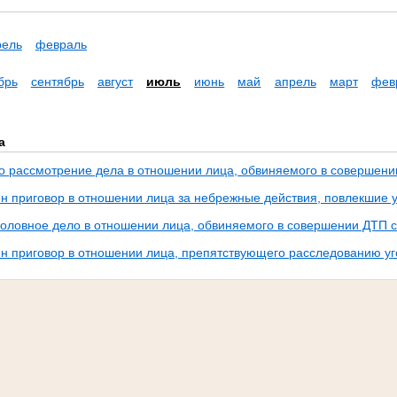
рель
февраль
брь
сентябрь
август
июль
июнь
май
апрель
март
фев
а
о рассмотрение дела в отношении лица, обвиняемого в совершени
н приговор в отношении лица за небрежные действия, повлекшие
головное дело в отношении лица, обвиняемого в совершении ДТП с
н приговор в отношении лица, препятствующего расследованию уг