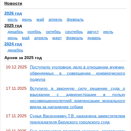
Новости
2026 год
июль
июнь
май
апрель
февраль
2025 год
декабрь
ноябрь
октябрь
сентябрь
август
июль
июнь
май
апрель
март
февраль
январь
2024 год
декабрь
Архив за 2025 год
10.12.2025
Поступило уголовное дело в отношении мужчин,
обвиняемых в совершении коммерческого
подкупа
17.11.2025
Вступило в законную силу решение суда о
взыскании с администрации в пользу
несовершеннолетней компенсации морального
вреда за нападение собаки
17.11.2025
Судья Васюхневич Т.В. назначена заместителем
председателя Бердского городского суда
10.11.2025
Суд постановил приговор мужчине, создавшему