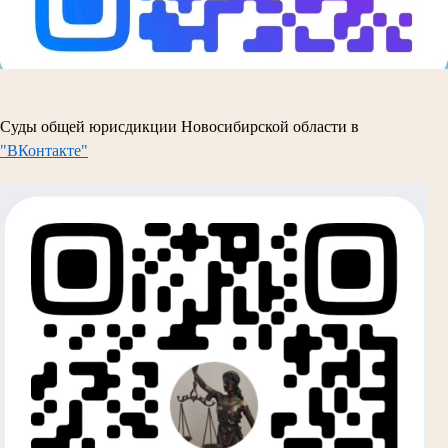
Суды общей юрисдикции Новосибирской области в
"ВКонтакте"