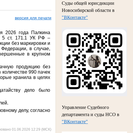
Суды общей юрисдикции
Новосибирской области в
"ВКонтакте"
версия для печати
ня 2026 года Палкина
 5 ст. 171.1 УК РФ –
кции без маркировки и
 Федерации, в случае,
овершенные в крупном
бачную продукцию без
 количестве 990 пачек
торые хранила в целях
датайству дело было
лей.
Управление Судебного
овному делу, согласно
департамента и суды НСО в
"ВКонтакте"
ковано 01.06.2026 12:29 (МСК)