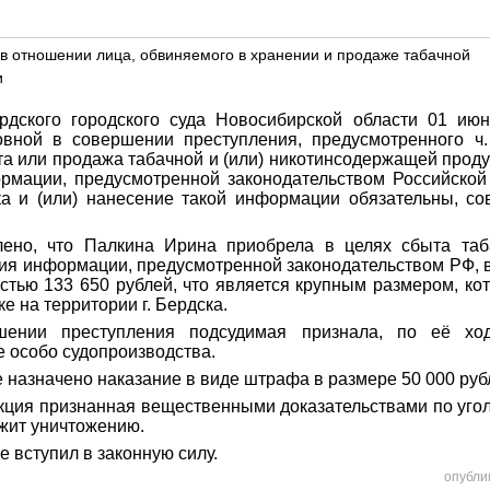
 в отношении лица, обвиняемого в хранении и продаже табачной
и
рдского городского суда Новосибирской области 01 ию
вной в совершении преступления, предусмотренного ч.
та или продажа табачной и (или) никотинсодержащей проду
рмации, предусмотренной законодательством Российской
ка и (или) нанесение такой информации обязательны, с
лено, что Палкина Ирина приобрела в целях сбыта та
ия информации, предусмотренной законодательством РФ, в
стью 133 650 рублей, что является крупным размером, ко
ке на территории г. Бердска.
ении преступления подсудимая признала, по её хо
е особо судопроизводства.
 назначено наказание в виде штрафа в размере 50 000 руб
кция признанная вещественными доказательствами по угол
ежит уничтожению.
е вступил в законную силу.
опубли