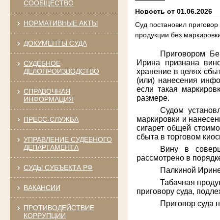
СООБЩЕСТВО
Новость от 01.06.2026
НОРМАТИВНЫЕ АКТЫ
Суд постановил приговор
продукции без маркировк
ДОКУМЕНТЫ СУДА
Приговором Бе
Ирина признана вино
СУДЕБНОЕ
хранение в целях сбы
ДЕЛОПРОИЗВОДСТВО
(или) нанесения инфо
если такая маркиров
СПРАВОЧНАЯ
размере.
ИНФОРМАЦИЯ
Судом установ
маркировки и нанесен
ПРЕСС-СЛУЖБА
сигарет общей стоимо
сбыта в торговом киос
УПРАВЛЕНИЕ СУДЕБНОГО
ДЕПАРТАМЕНТА
Вину в соверш
рассмотрено в порядк
СУДЫ СУБЪЕКТА РФ
Палкиной Ирине
Табачная проду
ВАКАНСИИ
приговору суда, подл
Приговор суда н
ПРОТИВОДЕЙСТВИЕ
КОРРУПЦИИ