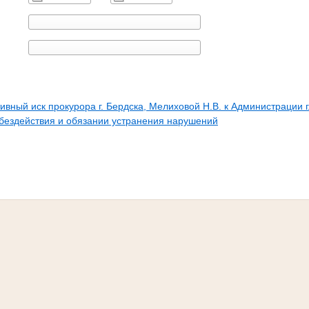
вный иск прокурора г. Бердска, Мелиховой Н.В. к Администрации г
бездействия и обязании устранения нарушений